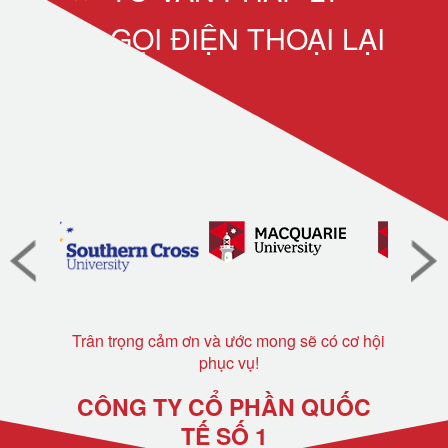
GỌI ĐIỆN THOẠI LẠI
Trân trọng cảm ơn và ước mong sẽ có cơ hội
phục vụ!
CÔNG TY CỔ PHẦN QUỐC
TẾ SỐ 1