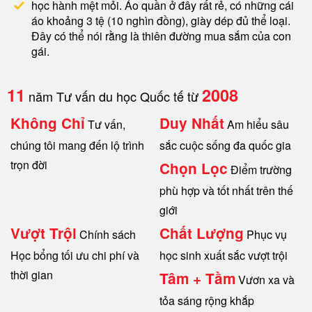
học hành mệt mỏi. Áo quần ở đây rất rẻ, có những cái
áo khoảng 3 tệ (10 nghìn đồng), giày dép đủ thể loại.
Đây có thể nói rằng là thiên đường mua sắm của con
gái.
11
2008
năm Tư vấn du học Quốc tế từ
Không Chỉ
Duy Nhất
Tư vấn,
Am hiểu sâu
chúng tôi mang đến lộ trình
sắc cuộc sống đa quốc gia
trọn đời
Chọn Lọc
Điểm trường
phù hợp và tốt nhất trên thế
giới
Vượt Trội
Chất Lượng
Chính sách
Phục vụ
Học bổng tối ưu chi phí và
học sinh xuất sắc vượt trội
thời gian
Tâm + Tầm
Vươn xa và
tỏa sáng rộng khắp