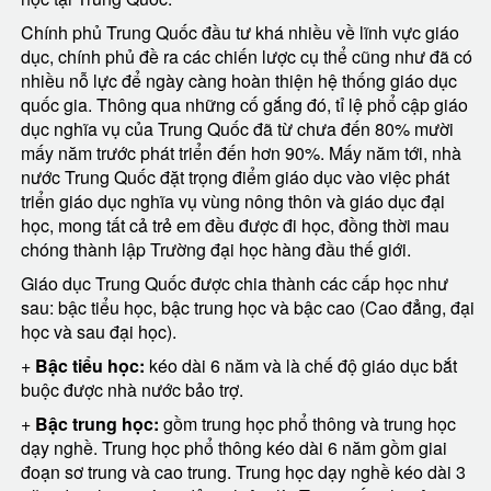
Chính phủ Trung Quốc đầu tư khá nhiều về lĩnh vực giáo
dục, chính phủ đề ra các chiến lược cụ thể cũng như đã có
nhiều nỗ lực để ngày càng hoàn thiện hệ thống giáo dục
quốc gia. Thông qua những cố gắng đó, tỉ lệ phổ cập giáo
dục nghĩa vụ của Trung Quốc đã từ chưa đến 80% mười
mấy năm trước phát triển đến hơn 90%. Mấy năm tới, nhà
nước Trung Quốc đặt trọng điểm giáo dục vào việc phát
triển giáo dục nghĩa vụ vùng nông thôn và giáo dục đại
học, mong tất cả trẻ em đều được đi học, đồng thời mau
chóng thành lập Trường đại học hàng đầu thế giới.
Giáo dục Trung Quốc được chia thành các cấp học như
sau: bậc tiểu học, bậc trung học và bậc cao (Cao đẳng, đại
học và sau đại học).
+
Bậc tiểu học:
kéo dài 6 năm và là chế độ giáo dục bắt
buộc được nhà nước bảo trợ.
+
Bậc trung học:
gồm trung học phổ thông và trung học
dạy nghề. Trung học phổ thông kéo dài 6 năm gồm giai
đoạn sơ trung và cao trung. Trung học dạy nghề kéo dài 3