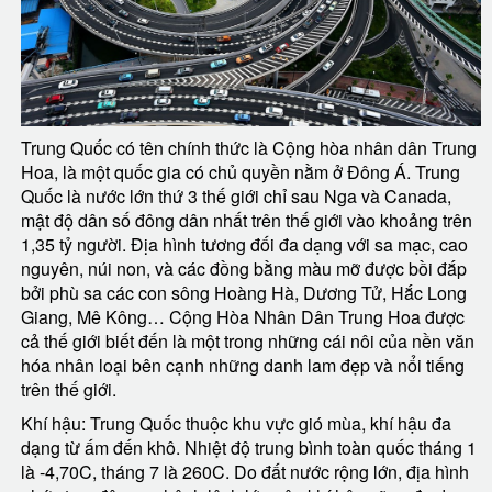
Trung Quốc có tên chính thức là Cộng hòa nhân dân Trung
Hoa, là một quốc gia có chủ quyền nằm ở Đông Á. Trung
Quốc là nước lớn thứ 3 thế giới chỉ sau Nga và Canada,
mật độ dân số đông dân nhất trên thế giới vào khoảng trên
1,35 tỷ người. Địa hình tương đối đa dạng với sa mạc, cao
nguyên, núi non, và các đồng bằng màu mỡ được bồi đắp
bởi phù sa các con sông Hoàng Hà, Dương Tử, Hắc Long
Giang, Mê Kông… Cộng Hòa Nhân Dân Trung Hoa được
cả thế giới biết đến là một trong những cái nôi của nền văn
hóa nhân loại bên cạnh những danh lam đẹp và nổi tiếng
trên thế giới.
Khí hậu: Trung Quốc thuộc khu vực gió mùa, khí hậu đa
dạng từ ấm đến khô. Nhiệt độ trung bình toàn quốc tháng 1
là -4,70C, tháng 7 là 260C. Do đất nước rộng lớn, địa hình