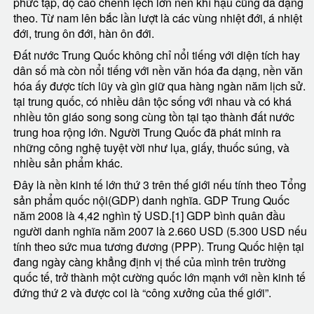
phức tạp, độ cao chênh lệch lớn nên khí hậu cũng đa dạng
theo. Từ nam lên bắc lần lượt là các vùng nhiệt đới, á nhiệt
đới, trung ôn đới, hàn ôn đới.
Đất nước Trung Quốc không chỉ nổi tiếng với diện tích hay
dân số mà còn nổi tiếng với nền văn hóa đa dạng, nền văn
hóa ấy được tích lũy và gìn giữ qua hàng ngàn năm lịch sử.
tại trung quốc, có nhiều dân tộc sống với nhau và có khá
nhiều tôn giáo song song cùng tồn tại tạo thành đất nước
trung hoa rộng lớn. Người Trung Quốc đã phát minh ra
những công nghệ tuyệt vời như lụa, giấy, thuốc súng, và
nhiều sản phẩm khác.
Đây là nền kinh tế lớn thứ 3 trên thế giới nếu tính theo Tổng
sản phẩm quốc nội(GDP) danh nghĩa. GDP Trung Quốc
năm 2008 là 4,42 nghìn tỷ USD.[1] GDP bình quân đầu
người danh nghĩa năm 2007 là 2.660 USD (5.300 USD nếu
tính theo sức mua tương đương (PPP). Trung Quốc hiện tại
đang ngày càng khẳng định vị thế của mình trên trường
quốc tế, trở thành một cường quốc lớn mạnh với nền kinh tế
đứng thứ 2 và được coi là “công xưởng của thế giới”.