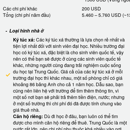
Các chi phí khác
200 USD
Tổng (chi phí năm đầu)
5.460 – 5.760 USD (~13
- Loại hình nhà ở
Ký túc xá:
Các ký túc xá thường là lựa chọn rẻ nhất và
tiện lợi nhất đối với sinh viên đại học. Nhiều trường đại
học có ký túc xá, đặc biệt là cho sinh viên quốc tế, vậy
nên có thể bạn sẽ được ở cùng các sinh viên quốc tế
khác, những người cũng đang trải nghiệm cuộc sống
du học tại Trung Quốc. Giá cả của các ký túc xá ở mỗi
trường đại học thì khác nhau, một số phòng chỉ có giá
khoảng 86 bảng Anh cho cả 1 năm học. Dẫu sao, bạn
cũng nên liên hệ với trường để tìm thêm thông tin, vì
một số nơi bạn sẽ phải trả thêm tiền điện, nước; nhưng
ở một số trường thì chi phí đó đã được tính chung vào
giá thuê nhà.
Căn hộ riêng:
Dù đi học ở đâu, bạn luôn có thể tìm
được cho mình căn hộ riêng để thuê. Trung Quốc là một
nước rất lớn, nên chi phí phụ thuộc khá nhiều vào nơi