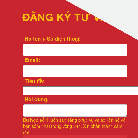
ĐĂNG KÝ TƯ VẤN
Họ tên + Số điện thoại:
Email:
Tiêu đề:
Nội dung:
luôn sẵn sàng phục vụ và sẽ liên hệ với
Du học số 1
bạn sớm nhất trong vòng 24h. Xin chân thành cám
ơn!