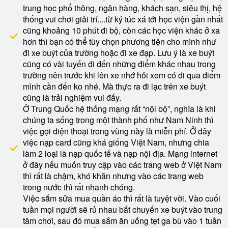
trung học phổ thông, ngân hàng, khách sạn, siêu thị, hệ
thống vui chơi giải trí....từ ký túc xá tới học viện gần nhất
cũng khoảng 10 phút đi bộ, còn các học viện khác ở xa
hơn thì bạn có thể tùy chọn phương tiện cho mình như
đi xe buýt của trường hoặc đi xe đạp. Lưu ý là xe buýt
cũng có vài tuyến đi đến những điểm khác nhau trong
trường nên trước khi lên xe nhớ hỏi xem có đi qua điểm
mình cần đến ko nhé. Mà thực ra đi lạc trên xe buýt
cũng là trải nghiệm vui đấy.
Ở Trung Quốc hệ thống mạng rất “nội bộ”, nghĩa là khi
chúng ta sống trong một thành phố như Nam Ninh thì
việc gọi điện thoại trong vùng này là miễn phí. Ở đây
việc nạp card cũng khá giống Việt Nam, nhưng chia
làm 2 loại là nạp quốc tế và nạp nội địa. Mạng internet
ở đây nếu muốn truy cập vào các trang web ở Việt Nam
thì rất là chậm, khó khăn nhưng vào các trang web
trong nước thì rất nhanh chóng.
Việc sắm sửa mua quần áo thì rất là tuyệt vời. Vào cuối
tuần mọi người sẽ rủ nhau bắt chuyến xe buýt vào trung
tâm chơi, sau đó mua sắm ăn uống tẹt ga bù vào 1 tuần