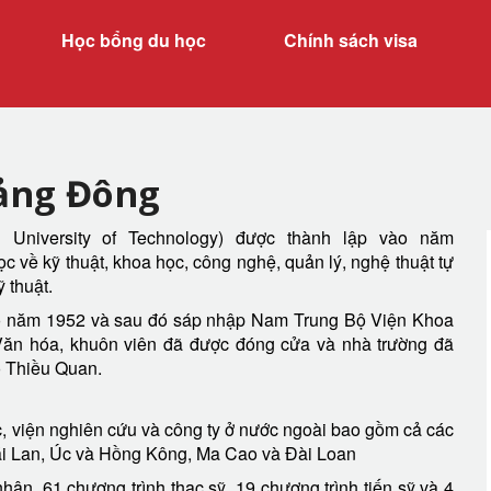
Học bổng du học
Chính sách visa
ảng Đông
niversity of Technology) được thành lập vào năm
c về kỹ thuật, khoa học, công nghệ, quản lý, nghệ thuật tự
 thuật.
o năm 1952 và sau đó sáp nhập Nam Trung Bộ Viện Khoa
n hóa, khuôn viên đã được đóng cửa và nhà trường đã
 Thiều Quan.
c, viện nghiên cứu và công ty ở nước ngoài bao gồm cả các
ái Lan, Úc và Hồng Kông, Ma Cao và Đài Loan
hân, 61 chương trình thạc sỹ, 19 chương trình tiến sỹ và 4