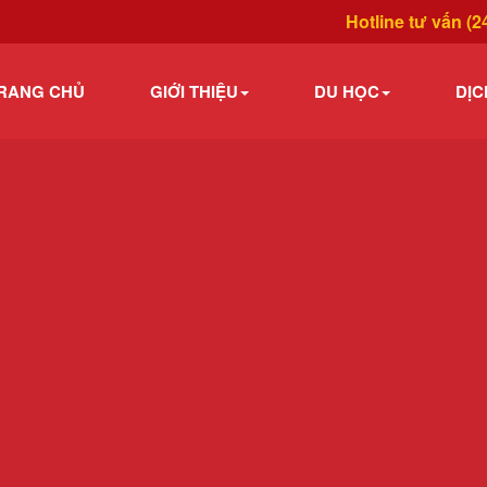
Hotline tư vấn (2
RANG CHỦ
GIỚI THIỆU
DU HỌC
DỊC