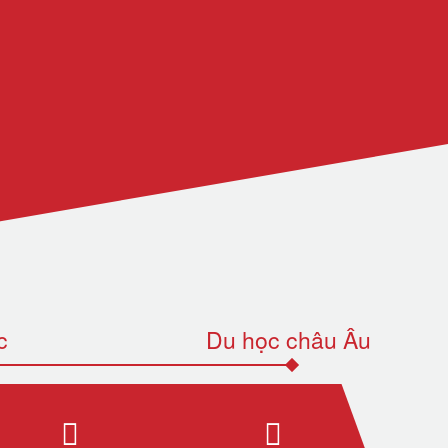
c
Du học châu Âu