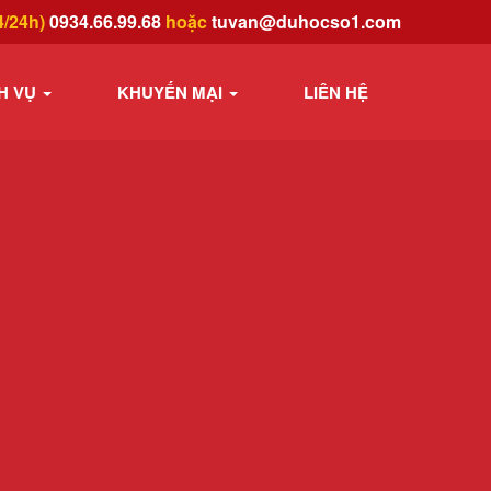
4/24h)
0934.66.99.68
hoặc
tuvan@duhocso1.com
H VỤ
KHUYẾN MẠI
LIÊN HỆ