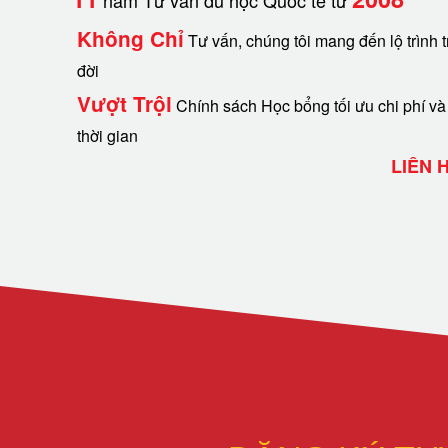
năm Tư vấn du học Quốc tế từ
Không Chỉ
Tư vấn, chúng tôi mang đến lộ trình t
đời
Vượt Trội
Chính sách Học bổng tối ưu chi phí và
thời gian
LIÊN 