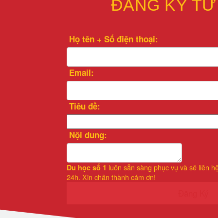
ĐĂNG KÝ TƯ
Họ tên + Số điện thoại:
Email:
Tiêu đề:
Nội dung:
luôn sẵn sàng phục vụ và sẽ liên h
Du học số 1
24h. Xin chân thành cám ơn!
Đăng Ký