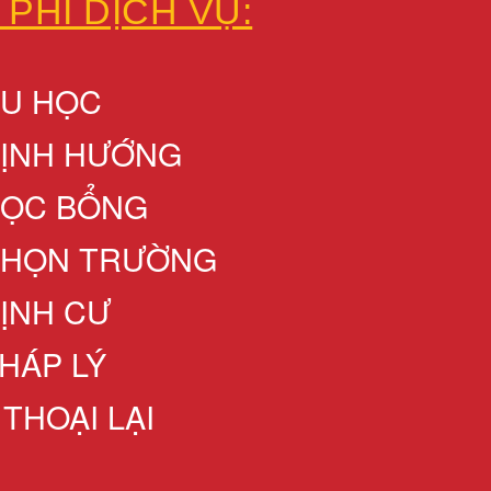
 PHÍ DỊCH VỤ:
DU HỌC
ĐỊNH HƯỚNG
HỌC BỔNG
CHỌN TRƯỜNG
ĐỊNH CƯ
HÁP LÝ
 THOẠI LẠI