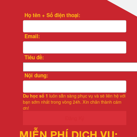
Họ tên + Số điện thoại:
Email:
Tiêu đề:
Nội dung:
luôn sẵn sàng phục vụ và sẽ liên hệ với
Du học số 1
bạn sớm nhất trong vòng 24h. Xin chân thành cám
ơn!
Đăng Ký
MIỄN PHÍ DỊCH VỤ: