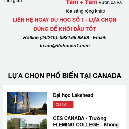
thời gian
Tâm + Tầm
Vươn xa và
tỏa sáng rộng khắp
LIÊN HỆ NGAY DU HỌC SỐ 1 - LỰA CHỌN
ĐÚNG ĐỂ KHỞI ĐẦU TỐT
Hotline (24/24h): 0934.66.99.68 - Email:
tuvan@duhocso1.com
LỰA CHỌN PHỔ BIẾN TẠI CANADA
Đại học Lakehead
Chi tiết...
CES CANADA - Trường
FLEMING COLLEGE - Không