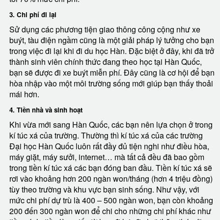
3. Chi phí đi lại
Sử dụng các phương tiện giao thông công cộng như xe
buýt, tàu điện ngầm cũng là một giải pháp lý tưởng cho bạn
trong việc đi lại khi đi du học Hàn. Đặc biệt ở đây, khi đã trở
thành sinh viên chính thức đang theo học tại Hàn Quốc,
bạn sẽ được đi xe buýt miễn phí. Đây cũng là cơ hội để bạn
hòa nhập vào một môi trường sống mới giúp bạn thấy thoải
mái hơn.
4. Tiền nhà và sinh hoạt
Khi vừa mới sang Hàn Quốc, các bạn nên lựa chọn ở trong
kí túc xá của trường. Thường thì kí túc xá của các trường
Đại học Hàn Quốc luôn rất đầy đủ tiện nghi như điều hòa,
máy giặt, máy sưởi, internet… mà tất cả đều đã bao gồm
trong tiền kí túc xá các bạn đóng ban đầu. Tiền kí túc xá sẽ
rơi vào khoảng hơn 200 ngàn won/tháng (hơn 4 triệu đồng)
tùy theo trường và khu vực bạn sinh sống. Như vậy, với
mức chi phí dự trù là 400 – 500 ngàn won, bạn còn khoảng
200 đến 300 ngàn won để chi cho những chi phí khác như