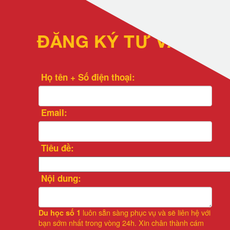
ĐĂNG KÝ TƯ VẤN
Họ tên + Số điện thoại:
Email:
Tiêu đề:
Nội dung:
luôn sẵn sàng phục vụ và sẽ liên hệ với
Du học số 1
bạn sớm nhất trong vòng 24h. Xin chân thành cám