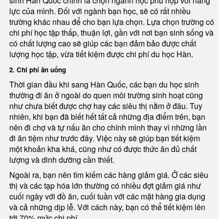
sinh Hàn Quốc chính là chọn ngành học phù hợp với năng
lực của mình. Đối với ngành bạn học, sẽ có rất nhiều
trường khác nhau để cho bạn lựa chọn. Lựa chọn trường có
chi phí học tập thấp, thuận lợi, gần với nơi bạn sinh sống và
có chất lượng cao sẽ giúp các bạn đảm bảo được chất
lượng học tập, vừa tiết kiệm được chi phí du học Hàn.
2. Chi phí ăn uống
Thời gian đầu khi sang Hàn Quốc, các bạn du học sinh
thường đi ăn ở ngoài do quen môi trường sinh hoạt cũng
như chưa biết được chợ hay các siêu thị nằm ở đâu. Tuy
nhiên, khi bạn đã biết hết tất cả những địa điểm trên, bạn
nên đi chợ và tự nấu ăn cho chính mình thay vì những lần
đi ăn tiệm như trước đây. Việc này sẽ giúp bạn tiết kiệm
một khoản kha khá, cũng như có được thức ăn đủ chất
lượng và dinh dưỡng cần thiết.
Ngoài ra, bạn nên tìm kiếm các hàng giảm giá. Ở các siêu
thị và các tạp hóa lớn thường có nhiều đợt giảm giá như
cuối ngày với đồ ăn, cuối tuần với các mặt hàng gia dụng
và cả những dịp lễ. Với cách này, bạn có thể tiết kiệm lên
tới 70% mức chi phí.