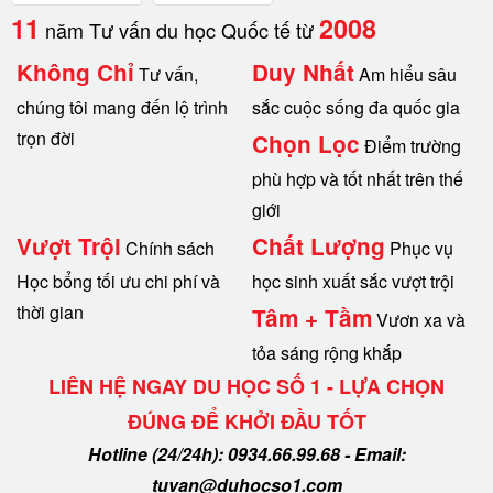
11
2008
năm Tư vấn du học Quốc tế từ
Không Chỉ
Duy Nhất
Tư vấn,
Am hiểu sâu
chúng tôi mang đến lộ trình
sắc cuộc sống đa quốc gia
trọn đời
Chọn Lọc
Điểm trường
phù hợp và tốt nhất trên thế
giới
Vượt Trội
Chất Lượng
Chính sách
Phục vụ
Học bổng tối ưu chi phí và
học sinh xuất sắc vượt trội
thời gian
Tâm + Tầm
Vươn xa và
tỏa sáng rộng khắp
LIÊN HỆ NGAY DU HỌC SỐ 1 - LỰA CHỌN
ĐÚNG ĐỂ KHỞI ĐẦU TỐT
Hotline (24/24h): 0934.66.99.68 - Email:
tuvan@duhocso1.com