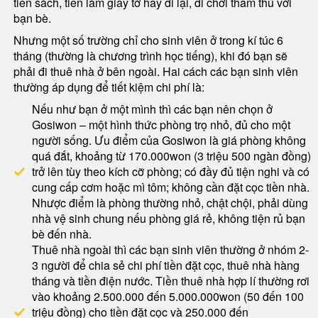
tiền sách, tiền làm giấy tờ hay đi lại, đi chơi thăm thú với
bạn bè.
Nhưng một số trường chỉ cho sinh viên ở trong kí túc 6
tháng (thường là chương trình học tiếng), khi đó bạn sẽ
phải đi thuê nhà ở bên ngoài. Hai cách các bạn sinh viên
thường áp dụng để tiết kiệm chi phí là:
Nếu như bạn ở một mình thì các bạn nên chọn ở
Gosiwon – một hình thức phòng trọ nhỏ, đủ cho một
người sống. Ưu điểm của Gosiwon là giá phòng không
quá đắt, khoảng từ 170.000won (3 triệu 500 ngàn đồng)
trở lên tùy theo kích cỡ phòng; có đầy đủ tiện nghi và có
cung cấp cơm hoặc mì tôm; không cần đặt cọc tiền nhà.
Nhược điểm là phòng thường nhỏ, chật chội, phải dùng
nhà vệ sinh chung nếu phòng giá rẻ, không tiện rủ bạn
bè đến nhà.
Thuê nhà ngoài thì các bạn sinh viên thường ở nhóm 2-
3 người để chia sẻ chi phí tiền đặt cọc, thuê nhà hàng
tháng và tiền điện nước. Tiền thuê nhà hợp lí thường rơi
vào khoảng 2.500.000 đến 5.000.000won (50 đến 100
triệu đồng) cho tiền đặt cọc và 250.000 đến