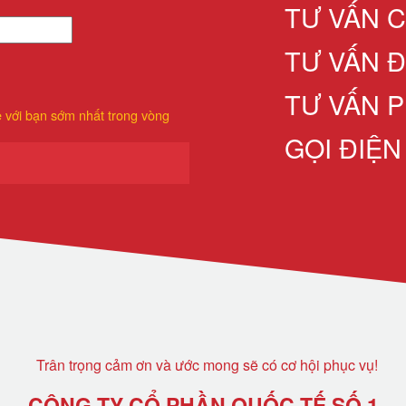
TƯ VẤN 
TƯ VẤN 
TƯ VẤN P
ệ với bạn sớm nhất trong vòng
GỌI ĐIỆN
Trân trọng cảm ơn và ước mong sẽ có cơ hội phục vụ!
CÔNG TY CỔ PHẦN QUỐC TẾ SỐ 1