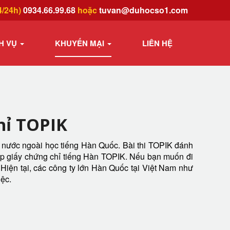
4/24h)
0934.66.99.68
hoặc
tuvan@duhocso1.com
H VỤ
KHUYẾN MẠI
LIÊN HỆ
hỉ TOPIK
 nước ngoài học tiếng Hàn Quốc. Bài thi TOPIK đánh
cấp giấy chứng chỉ tiếng Hàn TOPIK. Nếu bạn muốn đi
 Hiện tại, các công ty lớn Hàn Quốc tại Việt Nam như
iệc.