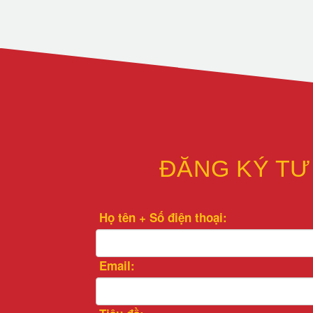
ĐĂNG KÝ TƯ
Họ tên + Số điện thoại:
Email: