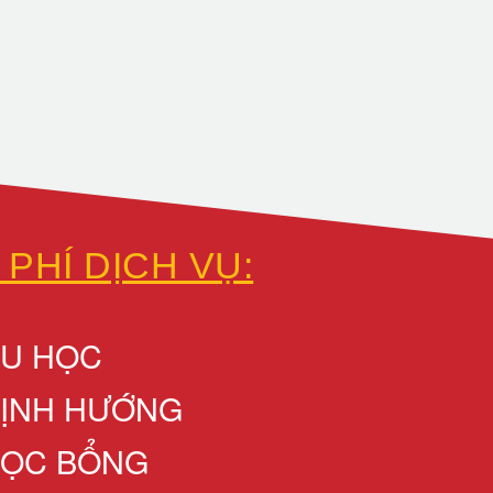
 PHÍ DỊCH VỤ:
DU HỌC
ĐỊNH HƯỚNG
HỌC BỔNG