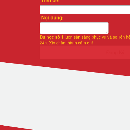
Tiêu đề:
Nội dung:
luôn sẵn sàng phục vụ và sẽ liên h
Du học số 1
24h. Xin chân thành cám ơn!
Đăng Ký