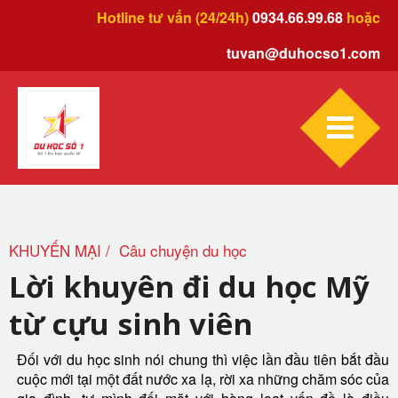
Hotline tư vấn (24/24h)
0934.66.99.68
hoặc
tuvan@duhocso1.com
KHUYẾN MẠI
Câu chuyện du học
Lời khuyên đi du học Mỹ
từ cựu sinh viên
Đối với du học sinh nói chung thì việc lần đầu tiên bắt đầu
cuộc mới tại một đất nước xa lạ, rời xa những chăm sóc của