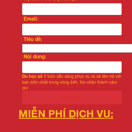
Email:
Tiêu đề:
Nội dung:
luôn sẵn sàng phục vụ và sẽ liên hệ với
Du học số 1
bạn sớm nhất trong vòng 24h. Xin chân thành cám
ơn!
Đăng Ký
MIỄN PHÍ DỊCH VỤ: