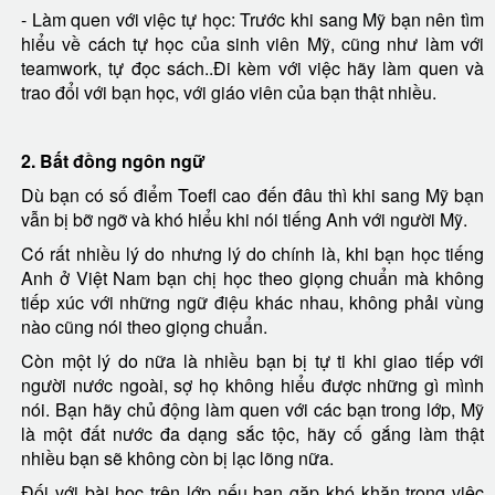
- Làm quen với việc tự học: Trước khi sang Mỹ bạn nên tìm
hiểu về cách tự học của sinh viên Mỹ, cũng như làm với
teamwork, tự đọc sách..Đi kèm với việc hãy làm quen và
trao đổi với bạn học, với giáo viên của bạn thật nhiều.
2. Bất đồng ngôn ngữ
Dù bạn có số điểm Toefl cao đến đâu thì khi sang Mỹ bạn
vẫn bị bỡ ngỡ và khó hiểu khi nói tiếng Anh với người Mỹ.
Có rất nhiều lý do nhưng lý do chính là, khi bạn học tiếng
Anh ở Việt Nam bạn chị học theo giọng chuẩn mà không
tiếp xúc với những ngữ điệu khác nhau, không phải vùng
nào cũng nói theo giọng chuẩn.
Còn một lý do nữa là nhiều bạn bị tự ti khi giao tiếp với
người nước ngoài, sợ họ không hiểu được những gì mình
nói. Bạn hãy chủ động làm quen với các bạn trong lớp, Mỹ
là một đất nước đa dạng sắc tộc, hãy cố gắng làm thật
nhiều bạn sẽ không còn bị lạc lõng nữa.
Đối với bài học trên lớp nếu bạn gặp khó khăn trong việc