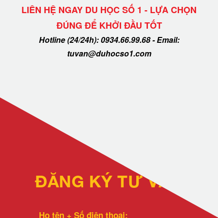
LIÊN HỆ NGAY DU HỌC SỐ 1 - LỰA CHỌN
ĐÚNG ĐỂ KHỞI ĐẦU TỐT
Hotline (24/24h): 0934.66.99.68 - Email:
tuvan@duhocso1.com
ĐĂNG KÝ TƯ VẤN
Họ tên + Số điện thoại: