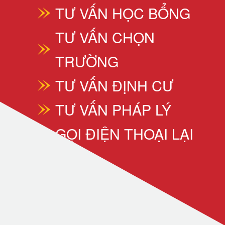
TƯ VẤN HỌC BỔNG
TƯ VẤN CHỌN
TRƯỜNG
TƯ VẤN ĐỊNH CƯ
TƯ VẤN PHÁP LÝ
GỌI ĐIỆN THOẠI LẠI