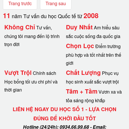
Trang trước
Trang sau
11
2008
năm Tư vấn du học Quốc tế từ
Không Chỉ
Duy Nhất
Tư vấn,
Am hiểu sâu
chúng tôi mang đến lộ trình
sắc cuộc sống đa quốc gia
trọn đời
Chọn Lọc
Điểm trường
phù hợp và tốt nhất trên thế
giới
Vượt Trội
Chất Lượng
Chính sách
Phục vụ
Học bổng tối ưu chi phí và
học sinh xuất sắc vượt trội
thời gian
Tâm + Tầm
Vươn xa và
tỏa sáng rộng khắp
LIÊN HỆ NGAY DU HỌC SỐ 1 - LỰA CHỌN
ĐÚNG ĐỂ KHỞI ĐẦU TỐT
Hotline (24/24h): 0934.66.99.68 - Email: