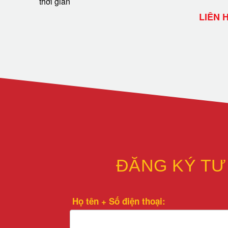
thời gian
LIÊN 
ĐĂNG KÝ TƯ
Họ tên + Số điện thoại: