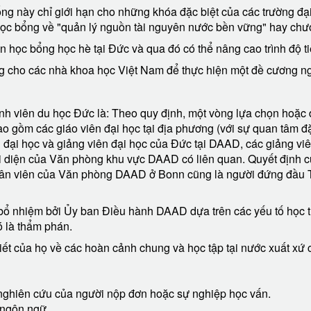
g này chỉ giới hạn cho những khóa đặc biệt của các trường đại
học bổng về "quản lý nguồn tài nguyên nước bền vững" hay chươ
n học bổng học hè tại Đức và qua đó có thể nâng cao trình độ t
g cho các nhà khoa học Việt Nam để thực hiện một đề cương ng
inh viên du học Đức là: Theo quy định, một vòng lựa chọn hoặc
bao gồm các giáo viên đại học tại địa phương (với sự quan tâm 
đại học và giảng viên đại học của Đức tại DAAD, các giảng viê
i diện của Văn phòng khu vực DAAD có liên quan. Quyết định c
hân viên của Văn phòng DAAD ở Bonn cũng là người đứng đầu Tuy
bổ nhiệm bởi Ủy ban Điều hành DAAD dựa trên các yếu tố học t
ó là thẩm phán.
biết của họ về các hoàn cảnh chung và học tập tại nước xuất xứ
 nghiên cứu của người nộp đơn hoặc sự nghiệp học vấn.
 ngôn ngữ.