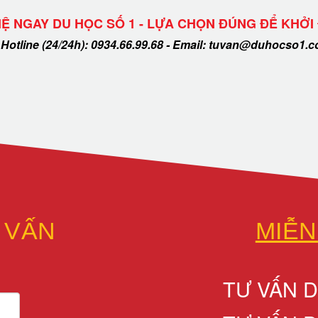
HỆ NGAY DU HỌC SỐ 1 - LỰA CHỌN ĐÚNG ĐỂ KHỞI
Hotline (24/24h): 0934.66.99.68 - Email: tuvan@duhocso1.
 VẤN
MIỄN
TƯ VẤN 