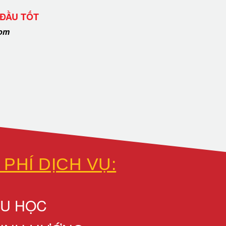
 ĐẦU TỐT
com
 PHÍ DỊCH VỤ:
DU HỌC