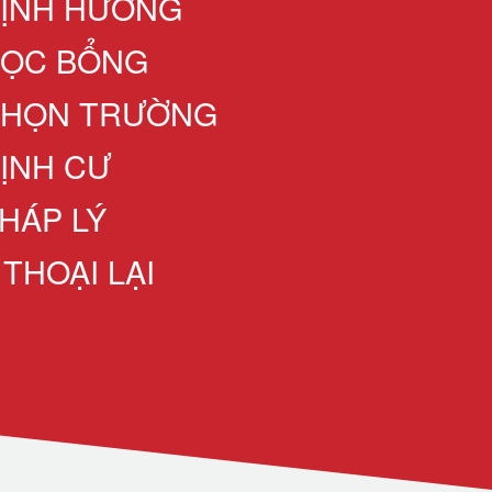
ĐỊNH HƯỚNG
HỌC BỔNG
CHỌN TRƯỜNG
ĐỊNH CƯ
HÁP LÝ
 THOẠI LẠI