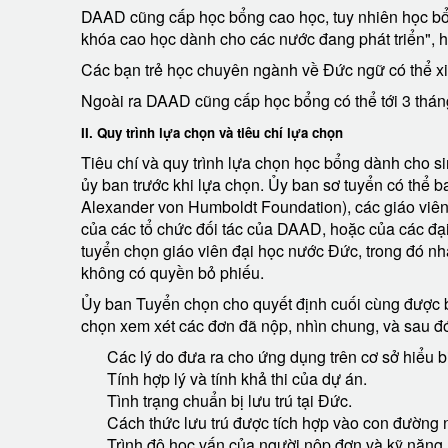
DAAD cũng cấp học bổng cao học, tuy nhiên học bổn
khóa cao học dành cho các nước đang phát triển", 
Các bạn trẻ học chuyên ngành về Đức ngữ có thể xi
Ngoài ra DAAD cũng cấp học bổng có thể tới 3 thán
II. Quy trình lựa chọn và tiêu chí lựa chọn
Tiêu chí và quy trình lựa chọn học bổng dành cho s
ủy ban trước khi lựa chọn. Ủy ban sơ tuyển có thể 
Alexander von Humboldt Foundation), các giáo viên 
của các tổ chức đối tác của DAAD, hoặc của các đạ
tuyển chọn giáo viên đại học nước Đức, trong đó n
không có quyền bỏ phiếu.
Ủy ban Tuyển chọn cho quyết định cuối cùng được 
chọn xem xét các đơn đã nộp, nhìn chung, và sau đ
Các lý do đưa ra cho ứng dụng trên cơ sở hiểu 
Tính hợp lý và tính khả thi của dự án.
Tình trạng chuẩn bị lưu trú tại Đức.
Cách thức lưu trú được tích hợp vào con đường
Trình độ học vấn của người nộp đơn và kỹ năng