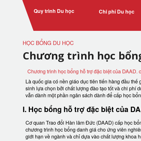
Quy trình Du học
Chi phí Du học
HỌC BỔNG DU HỌC
Chương trình học bổng
Chương trình học bổng hỗ trợ đặc biệt của DAAD. c
Là quốc gia có nền giáo dục tiên tiến hàng đầu thế 
sinh lựa chọn bởi chất lượng đào tạo tốt và chi phí 
vẫn dành một phần ngân sách dành để cấp học bổng
I. Học bổng hỗ trợ đặc biệt của D
Cơ quan Trao đổi Hàn lâm Đức (DAAD) cấp học bổng 
chương trình học bổng danh giá cho ứng viên nghiê
giới hạn về ngành và chỉ dựa vào chất lượng khoa h