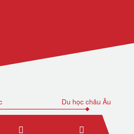
c
Du học châu Âu