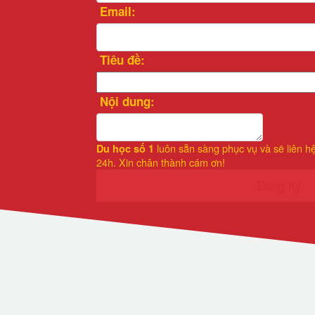
Email:
Tiêu đề:
Nội dung:
luôn sẵn sàng phục vụ và sẽ liên h
Du học số 1
24h. Xin chân thành cám ơn!
Đăng Ký