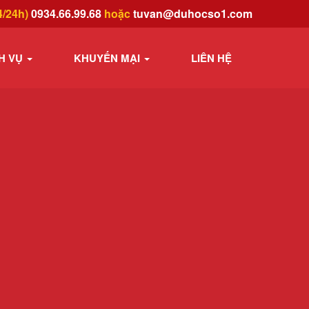
4/24h)
0934.66.99.68
hoặc
tuvan@duhocso1.com
H VỤ
KHUYẾN MẠI
LIÊN HỆ