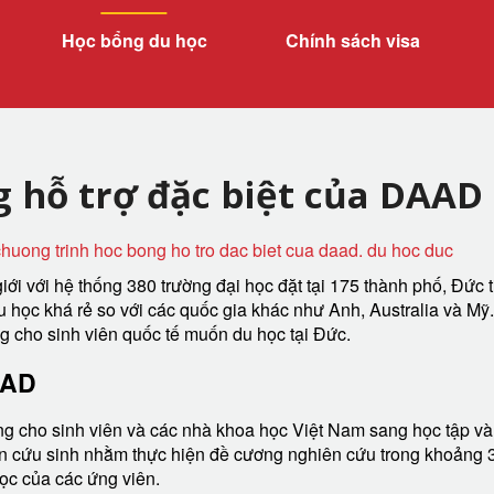
Học bổng du học
Chính sách visa
 hỗ trợ đặc biệt của DAAD
huong trinh hoc bong ho tro dac biet cua daad. du hoc duc
giới với hệ thống 380 trường đại học đặt tại 175 thành phố, Đức
du học khá rẻ so với các quốc gia khác như Anh, Australia và Mỹ
 cho sinh viên quốc tế muốn du học tại Đức.
AAD
cho sinh viên và các nhà khoa học Việt Nam sang học tập và 
n cứu sinh nhằm thực hiện đề cương nghiên cứu trong khoảng 3
ọc của các ứng viên.