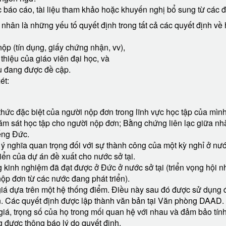
c báo cáo, tài liệu tham khảo hoặc khuyến nghị bổ sung từ các đ
 nhân là những yếu tố quyết định trong tất cả các quyết định
ộp (tín dụng, giấy chứng nhận, vv),
 thiệu của giáo viên đại học, và
u đang được đề cập.
ét:
​​thức đặc biệt của người nộp đơn trong lĩnh vực học tập của mình
ám sát học tập cho người nộp đơn; Bằng chứng liên lạc giữa nh
ếng Đức.
ý nghĩa quan trọng đối với sự thành công của một kỳ nghỉ ở nướ
iển của dự án đề xuất cho nước sở tại.
inh nghiệm đã đạt được ở Đức ở nước sở tại (triển vọng hội nhậ
ộp đơn từ các nước đang phát triển).
iá dựa trên một hệ thống điểm. Điều này sau đó được sử dụng đ
ẵn. Các quyết định được lập thành văn bản tại Văn phòng DAAD.
iá, trọng số của họ trong mối quan hệ với nhau và đảm bảo tính 
 được thông báo lý do quyết định.