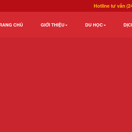
Hotline tư vấn (2
RANG CHỦ
GIỚI THIỆU
DU HỌC
DỊC