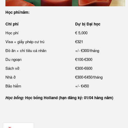
Học phí/năm:
Chi phí
Dự bị Đại học
Học phí
€ 5,000
Visa + giấy phép cư trú
€321
Đồ ăn + chi tiêu cá nhân
+/- €300/tháng
Du ngoạn
€100-€300
Sách vở
€300-€600
Nhà ở
€300-€450/tháng
Bảo hiểm
+/- €450
Học bổng:
Học bổng Holland (hạn đăng ký: 01/04 hàng năm)