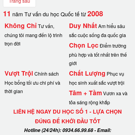
Trang sau
11
2008
năm Tư vấn du học Quốc tế từ
Không Chỉ
Duy Nhất
Tư vấn,
Am hiểu sâu
chúng tôi mang đến lộ trình
sắc cuộc sống đa quốc gia
trọn đời
Chọn Lọc
Điểm trường
phù hợp và tốt nhất trên thế
giới
Vượt Trội
Chất Lượng
Chính sách
Phục vụ
Học bổng tối ưu chi phí và
học sinh xuất sắc vượt trội
thời gian
Tâm + Tầm
Vươn xa và
tỏa sáng rộng khắp
LIÊN HỆ NGAY DU HỌC SỐ 1 - LỰA CHỌN
ĐÚNG ĐỂ KHỞI ĐẦU TỐT
Hotline (24/24h): 0934.66.99.68 - Email: