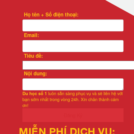
Họ tên + Số điện thoại:
Email:
Tiêu đề:
Nội dung:
luôn sẵn sàng phục vụ và sẽ liên hệ với
Du học số 1
bạn sớm nhất trong vòng 24h. Xin chân thành cám
ơn!
Đăng Ký
MIỄN PHÍ DỊCH VỤ: