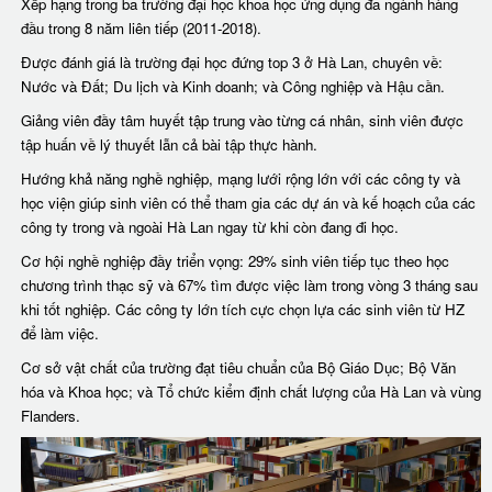
Xếp hạng trong ba trường đại học khoa học ứng dụng đa ngành hàng
đầu trong 8 năm liên tiếp (2011-2018).
Được đánh giá là trường đại học đứng top 3 ở Hà Lan, chuyên về:
Nước và Đất; Du lịch và Kinh doanh; và Công nghiệp và Hậu cần.
Giảng viên đầy tâm huyết tập trung vào từng cá nhân, sinh viên được
tập huấn về lý thuyết lẫn cả bài tập thực hành.
Hướng khả năng nghề nghiệp, mạng lưới rộng lớn với các công ty và
học viện giúp sinh viên có thể tham gia các dự án và kế hoạch của các
công ty trong và ngoài Hà Lan ngay từ khi còn đang đi học.
Cơ hội nghề nghiệp đầy triển vọng: 29% sinh viên tiếp tục theo học
chương trình thạc sỹ và 67% tìm được việc làm trong vòng 3 tháng sau
khi tốt nghiệp. Các công ty lớn tích cực chọn lựa các sinh viên từ HZ
để làm việc.
Cơ sở vật chất của trường đạt tiêu chuẩn của Bộ Giáo Dục; Bộ Văn
hóa và Khoa học; và Tổ chức kiểm định chất lượng của Hà Lan và vùng
Flanders.