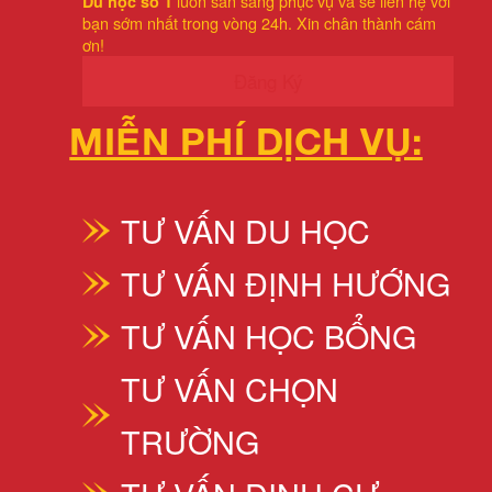
luôn sẵn sàng phục vụ và sẽ liên hệ với
Du học số 1
bạn sớm nhất trong vòng 24h. Xin chân thành cám
ơn!
Đăng Ký
MIỄN PHÍ DỊCH VỤ:
TƯ VẤN DU HỌC
TƯ VẤN ĐỊNH HƯỚNG
TƯ VẤN HỌC BỔNG
TƯ VẤN CHỌN
TRƯỜNG