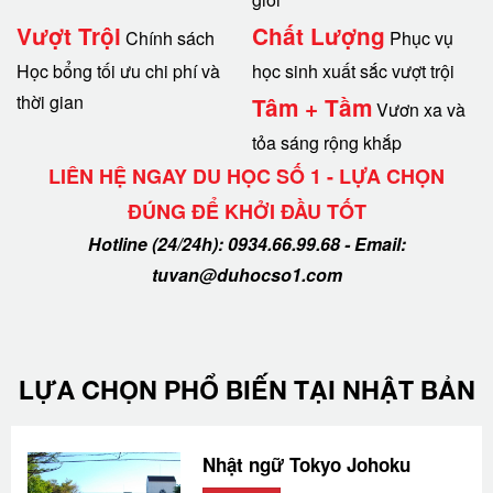
Vượt Trội
Chất Lượng
Chính sách
Phục vụ
Học bổng tối ưu chi phí và
học sinh xuất sắc vượt trội
thời gian
Tâm + Tầm
Vươn xa và
tỏa sáng rộng khắp
LIÊN HỆ NGAY DU HỌC SỐ 1 - LỰA CHỌN
ĐÚNG ĐỂ KHỞI ĐẦU TỐT
Hotline (24/24h): 0934.66.99.68 - Email:
tuvan@duhocso1.com
LỰA CHỌN PHỔ BIẾN TẠI NHẬT BẢN
Nhật ngữ Tokyo Johoku