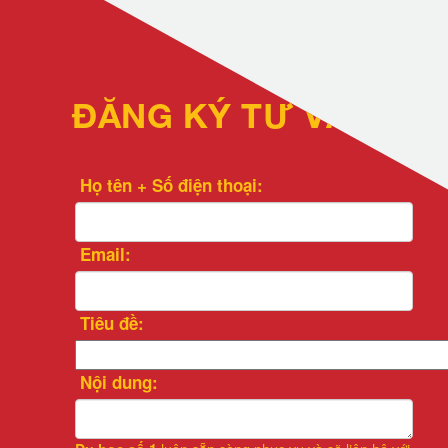
ĐĂNG KÝ TƯ VẤN
Họ tên + Số điện thoại:
Email:
Tiêu đề:
Nội dung: