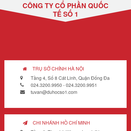
CÔNG TY CỔ PHẦN QUỐC
TẾ SỐ 1
TRỤ SỞ CHÍNH HÀ NỘI
Tầng 4, Số 8 Cát Linh, Quận Đống Đa
024.3200.9950 - 024.3200.9951
tuvan@duhocso1.com
CHI NHÁNH HỒ CHÍ MINH