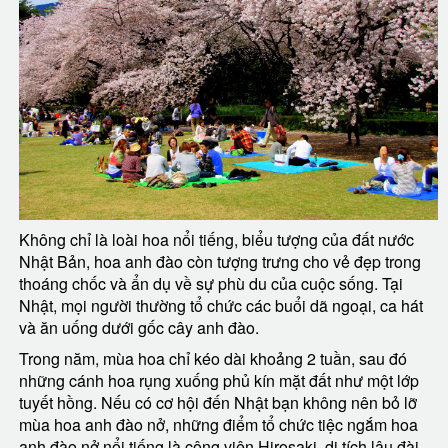
Không chỉ là loài hoa nổi tiếng, biểu tượng của đất nước
Nhật Bản, hoa anh đào còn tượng trưng cho vẻ đẹp trong
thoáng chốc và ẩn dụ về sự phù du của cuộc sống. Tại
Nhật, mọi người thường tổ chức các buổi dã ngoại, ca hát
và ăn uống dưới gốc cây anh đào.
Trong năm, mùa hoa chỉ kéo dài khoảng 2 tuần, sau đó
những cánh hoa rụng xuống phủ kín mặt đất như một lớp
tuyết hồng. Nếu có cơ hội đến Nhật bạn không nên bỏ lỡ
mùa hoa anh đào nở, những điểm tổ chức tiệc ngắm hoa
anh đào nở nổi tiếng là công viên Hirosaki, di tích lâu đài