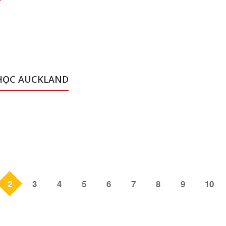
HỌC AUCKLAND
2
3
4
5
6
7
8
9
10