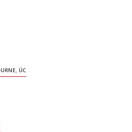
OURNE, ÚC
E