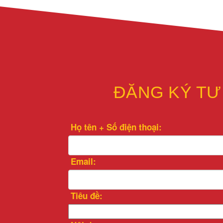
ĐĂNG KÝ TƯ
Họ tên + Số điện thoại:
Email:
Tiêu đề: