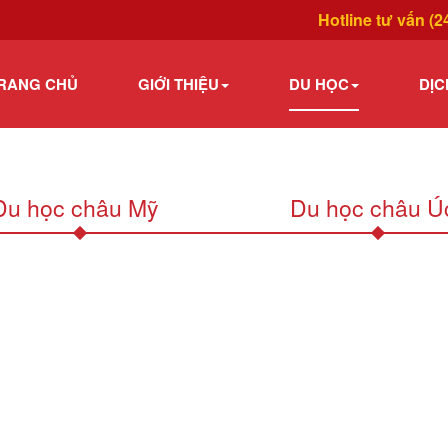
Hotline tư vấn (2
RANG CHỦ
GIỚI THIỆU
DU HỌC
DỊC
Du học châu Mỹ
Du học châu Ú