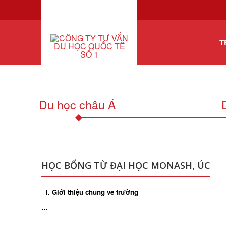
T
Du học châu Á
HỌC BỔNG TỪ ĐẠI HỌC MONASH, ÚC
I. Giới thiệu chung về trường
...