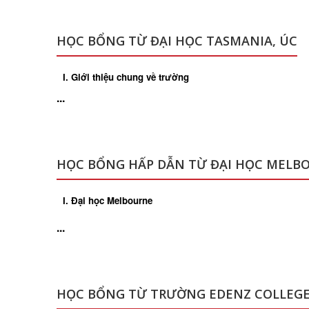
HỌC BỔNG TỪ ĐẠI HỌC TASMANIA, ÚC
I. Giới thiệu chung về trường
...
HỌC BỔNG HẤP DẪN TỪ ĐẠI HỌC MELB
I. Đại học Melbourne
...
HỌC BỔNG TỪ TRƯỜNG EDENZ COLLEG