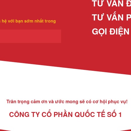
TƯ VẤN 
TƯ VẤN 
n hệ với bạn sớm nhất trong
GỌI ĐIỆN
Trân trọng cảm ơn và ước mong sẽ có cơ hội phục vụ!
CÔNG TY CỔ PHẦN QUỐC TẾ SỐ 1