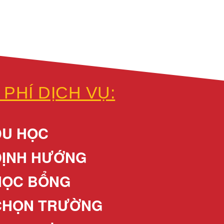
 PHÍ DỊCH VỤ:
DU HỌC
ĐỊNH HƯỚNG
HỌC BỔNG
CHỌN TRƯỜNG