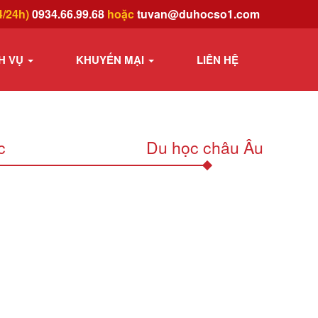
4/24h)
0934.66.99.68
hoặc
tuvan@duhocso1.com
H VỤ
KHUYẾN MẠI
LIÊN HỆ
c
Du học châu Âu