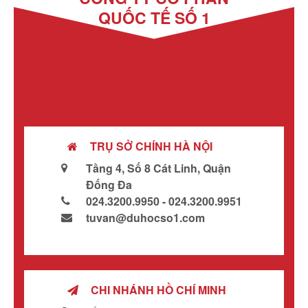
QUỐC TẾ SỐ 1
TRỤ SỞ CHÍNH HÀ NỘI
Tầng 4, Số 8 Cát Linh, Quận
Đống Đa
024.3200.9950 - 024.3200.9951
tuvan@duhocso1.com
CHI NHÁNH HỒ CHÍ MINH