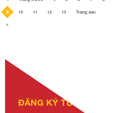
9
10
11
12
13
Trang sau
ĐĂNG KÝ TƯ VẤN