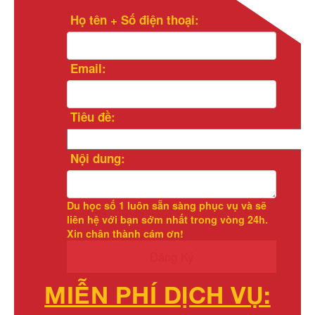
Họ tên + Số điện thoại:
Email:
Tiêu đề:
Nội dung:
Du học số 1
luôn sẵn sàng phục vụ và sẽ
liên hệ với bạn sớm nhất trong vòng 24h.
Xin chân thành cám ơn!
Đăng Ký
MIỄN PHÍ DỊCH VỤ: