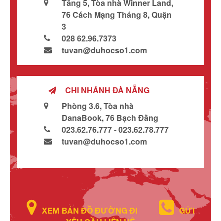
Tầng 5, Tòa nhà Winner Land,
76 Cách Mạng Tháng 8, Quận
3
028 62.96.7373
tuvan@duhocso1.com
CHI NHÁNH ĐÀ NẴNG
Phòng 3.6, Tòa nhà
DanaBook, 76 Bạch Đằng
023.62.76.777 - 023.62.78.777
tuvan@duhocso1.com
XEM BẢN ĐỒ ĐƯỜNG ĐI
GỬI