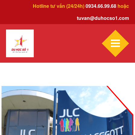
Hotline tư vấn (24/24h)
0934.66.99.68
hoặc
tuvan@duhocso1.com