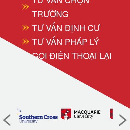
TRƯỜNG
TƯ VẤN ĐỊNH CƯ
TƯ VẤN PHÁP LÝ
GỌI ĐIỆN THOẠI LẠI