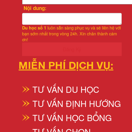
Nội dung:
luôn sẵn sàng phục vụ và sẽ liên hệ với
Du học số 1
bạn sớm nhất trong vòng 24h. Xin chân thành cám
ơn!
Đăng Ký
MIỄN PHÍ DỊCH VỤ:
TƯ VẤN DU HỌC
TƯ VẤN ĐỊNH HƯỚNG
TƯ VẤN HỌC BỔNG
TƯ VẤN CHỌN